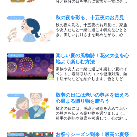
分と秋分の日を中心に家族が一堂に会し
て、故人を偲び、感謝の気持ちを込めて
お墓参りや供え物をします。おはぎやぼ
たもちを食べて、家族と心温まる時を共
秋の夜を彩る、十五夜のお月見
イベント
有しましょう。
秋の夜を彩る、十五夜のお月見は、家族
や友人たちと一緒に過ごす特別なひとと
き。美しいお月さまを眺めながら、心が
落ち着く時間を楽しもう。涼しい秋の風
を感じながら、心温まる秋のひとときを
お過ごしください♪
楽しい夏の風物詩！花火大会を心
イベント
地よく楽しむ方法
家族や友人と一緒に過ごす楽しい夏のイ
ベント。場所取りのコツや健康対策、熱
中症予防などを紹介します。色とりどり
の花火が煌めく夜空は夢のような気分
に。心地よく参加して、素敵な夏の思い
出を作りましょう！
敬老の日には老いの尊さを伝える
イベント
心温まる贈り物を贈ろう
敬老の日には、感謝と敬意を込めて老い
の尊さを伝える贈り物を選びましょう。
相手の趣味や健康を考慮して、心の絆を
深める特別な日にしましょう。家族との
素晴らしいひとときで、感謝の気持ちを
伝えます。
お祭りシーズン到来！最高の夏祭
イベント