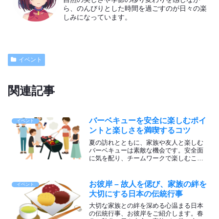
ら、のんびりとした時間を過ごすのが日々の楽
しみになっています。
イベント
関連記事
バーベキューを安全に楽しむポイ
イベント
ントと楽しさを満喫するコツ
夏の訪れとともに、家族や友人と楽しむ
バーベキューは素敵な機会です。安全面
に気を配り、チームワークで楽しむこと
で素晴らしい思い出が生まれます。心豊
かな夏のひとときを過ごす、最高のバー
ベキューをお楽しみください！
お彼岸 – 故人を偲び、家族の絆を
イベント
大切にする日本の伝統行事
大切な家族との絆を深める心温まる日本
の伝統行事、お彼岸をご紹介します。春