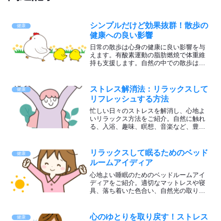
シンプルだけど効果抜群！散歩の
健康
健康への良い影響
日常の散歩は心身の健康に良い影響を与
えます。有酸素運動の脂肪燃焼で体重維
持も支援します。自然の中での散歩は心
身のリフレッシュやストレス解消にも役
立ちます。猛暑日には適切な服装や水分
補給を心掛け、時間帯を選んでゆったり
ストレス解消法：リラックスして
健康
と散歩しましょう。
リフレッシュする方法
忙しい日々のストレスを解消し、心地よ
いリラックス方法をご紹介。自然に触れ
る、入浴、趣味、瞑想、音楽など、豊か
な毎日を送るためのヒント。自己肯定感
を高めて、心の平穏と喜びを見つけまし
ょう！
リラックスして眠るためのベッド
健康
ルームアイディア
心地よい睡眠のためのベッドルームアイ
ディアをご紹介。適切なマットレスや寝
具、落ち着いた色合い、自然光の取り入
れなどでリラックス効果を高めましょ
う。環境整備で日々の疲れを癒し、朝ま
で心地よい眠りに包まれましょう。
心のゆとりを取り戻す！ストレス
健康