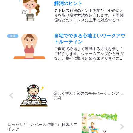
解消のヒント
ストレス解消のヒントを学び、心のゆと
りを取り戻す方法を紹介します。人間関
係などのストレスに上手に対処するコツ
を分かりやすくお伝えします。ポジティ
ブな思考と笑顔を大切にし、幸せな未来
を手に入れるためのヒントが満載です。
自宅でできる心地よいワークアウ
健康
トルーティン
ご自宅で心地よく運動する方法を優しく
ご紹介します。ウォームアップからヨガ
など、気軽に取り組めるエクササイズで
リラックスしながら体を動かしましょ
う。健康的な生活とリラックスの時間を
楽しみましょう。
楽しく学ぶ！勉強のモチベーションアッ
プ術
ゆったりとしたペースで楽しむ日常のア
イデア