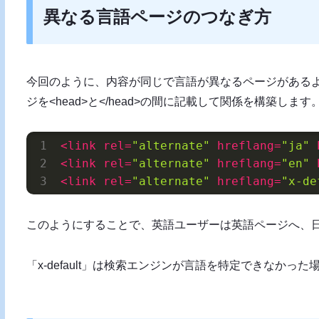
異なる言語ページのつなぎ方
今回のように、内容が同じで言語が異なるページがある
ジを<head>と</head>の間に記載して関係を構築します
<
link
rel
=
"alternate"
hreflang
=
"ja"
<
link
rel
=
"alternate"
hreflang
=
"en"
<
link
rel
=
"alternate"
hreflang
=
"x-de
このようにすることで、英語ユーザーは英語ページへ、
「x-default」は検索エンジンが言語を特定できなか