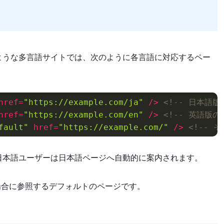
ような多言語サイトでは、次のように各言語に対応するペー
。
href
=
"https://example.com/ja"
 />
<!-- 日本語版
href
=
"https://example.com/en"
 />
<!-- 英語版の
fault"
href
=
"https://example.com/"
 />
<!-- 
日本語ユーザーは日本語ページへ自動的に案内されます。
った場合に参照するデフォルトのページです。