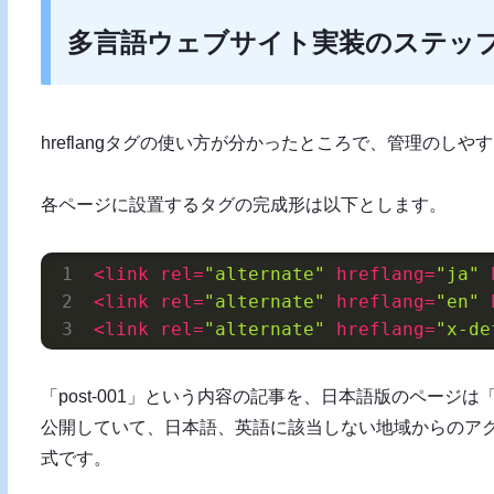
多言語ウェブサイト実装のステッ
hreflangタグの使い方が分かったところで、管理のし
各ページに設置するタグの完成形は以下とします。
<
link
rel
=
"alternate"
hreflang
=
"ja"
<
link
rel
=
"alternate"
hreflang
=
"en"
<
link
rel
=
"alternate"
hreflang
=
"x-de
「post-001」という内容の記事を、日本語版のページは「pos
公開していて、日本語、英語に該当しない地域からのアクセス
式です。