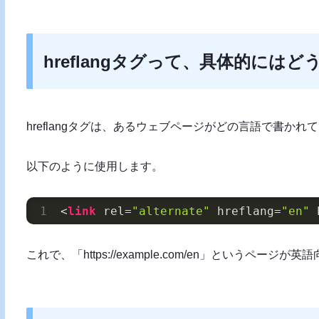
hreflangタグって、具体的には
hreflangタグは、あるウェブページがどの言語で書か
以下のように使用します。
<
link
 rel=
"alternate"
 hreflang=
"en"
 
これで、「https://example.com/en」というペー