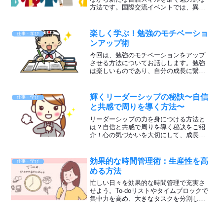
方法です。国際交流イベントでは、異な
る国々の料理や音楽を楽しむだけでな
く、議論や意見交換を通じて新たな視野
を広げることができます。人生に輝きを
楽しく学ぶ！勉強のモチベーショ
仕事・学び
加える素晴らしい体験を始めてみません
ンアップ術
か？
今回は、勉強のモチベーションをアップ
させる方法についてお話しします。勉強
は楽しいものであり、自分の成長に繋が
る大切な活動です。しかし、モチベーシ
ョンが下がってしまうこともあるかもし
れませんね。そんなときは、いくつかの
輝くリーダーシップの秘訣〜自信
仕事・学び
方法を試してみることで、...
と共感で周りを導く方法〜
リーダーシップの力を身につける方法と
は？自信と共感で周りを導く秘訣をご紹
介！心の気づかいを大切にして、成長し
続けるリーダーになろう。
効果的な時間管理術：生産性を高
仕事・学び
める方法
忙しい日々を効果的な時間管理で充実さ
せよう。To-doリストやタイムブロックで
集中力を高め、大きなタスクを分割して
達成感を得る。マルチタスクを避けて優
先順位を決め、オフタイムも大切に。工