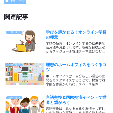
仕事・学び
関連記事
学びを輝かせる！オンライン学習
仕事・学び
の極意
学びの極意！オンライン学習の効果的な
活用法をお届けします。明確な目標設定
からスケジュール管理テーマ選びなど自
分のペースで学び、成果を上げるための
ヒントが満載です。新たな可能性への一
歩を踏み出しましょう！
理想のホームオフィスをつくるコ
仕事・学び
ツ
ホームオフィスは、自分らしい理想の空
間をカスタマイズすることで、快適で効
率的な作業が可能に。スペース確保、快
適な家具、必要な機能の備え方、心地よ
い環境づくり、こだわりのアイテム、音
楽の活用など、参考にして充実した日々
言語交換＆国際交流イベントで世
仕事・学び
を送ってくださいね。
界と繋がろう
言語交換は、異なる文化や友情を共有し
ながら新たな言語スキルを磨く魅力的な