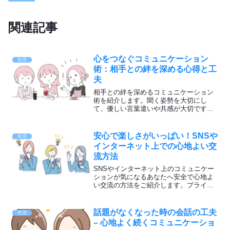
関連記事
心をつなぐコミュニケーション
生活
術：相手との絆を深める心得と工
夫
相手との絆を深めるコミュニケーション
術を紹介します。聞く姿勢を大切にし
て、優しい言葉遣いや共感が大切です。
ポジティブな姿勢で接して、目を見て話
すことで信頼関係が築けます。感謝の気
持ちを忘れずにコミュニケーションを楽
安心で楽しさがいっぱい！SNSや
生活
しんでください。
インターネット上での心地よい交
流方法
SNSやインターネット上のコミュニケー
ションが気になるあなたへ安全で心地よ
い交流の方法をご紹介します。プライバ
シー設定や自分らしさを大切にするコツ
など、楽しく繋がるヒントを提案。安心
して交流し、素敵な友達との出会いを大
話題がなくなった時の会話の工夫
生活
切にしてくださいね♪
– 心地よく続くコミュニケーショ