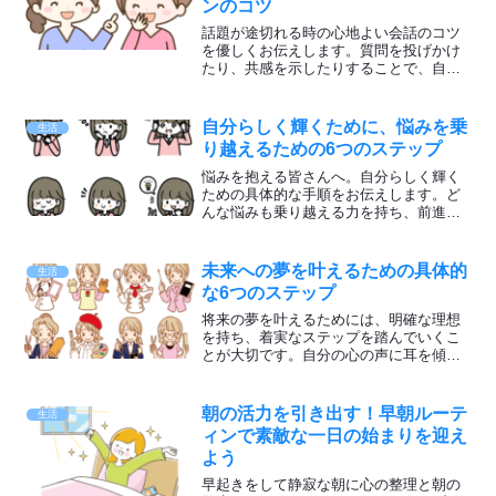
ンのコツ
話題が途切れる時の心地よい会話のコツ
を優しくお伝えします。質問を投げかけ
たり、共感を示したりすることで、自然
なコミュニケーションが広がります。リ
ラックスしたトピックを選び、ポジティ
ブな雰囲気で楽しみましょう。
自分らしく輝くために、悩みを乗
生活
り越えるための6つのステップ
悩みを抱える皆さんへ。自分らしく輝く
ための具体的な手順をお伝えします。ど
んな悩みも乗り越える力を持ち、前進す
るための方法を理解して明るい未来に進
みましょう。
未来への夢を叶えるための具体的
生活
な6つのステップ
将来の夢を叶えるためには、明確な理想
を持ち、着実なステップを踏んでいくこ
とが大切です。自分の心の声に耳を傾
け、本当にやりたいことを見つけましょ
う。理想の未来を実現させるために行う
べきことを紹介します。
朝の活力を引き出す！早朝ルーテ
生活
ィンで素敵な一日の始まりを迎え
よう
早起きをして静寂な朝に心の整理と朝の